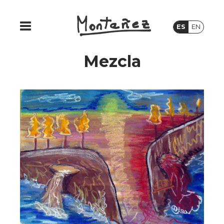
ES
EN
Mezcla